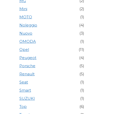
MG
(2)
Mini
(2)
MOTO
(1)
Noleggio
(4)
Nuovo
(3)
OMODA
(1)
Opel
(11)
Peugeot
(4)
Porsche
(5)
Renault
(5)
Seat
(1)
Smart
(1)
SUZUKI
(1)
Top
(6)