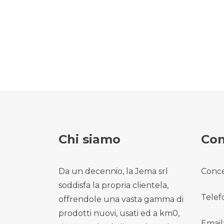
Chi siamo
Con
Da un decennio, la Jema srl
Conce
soddisfa la propria clientela,
Telef
offrendole una vasta gamma di
prodotti nuovi, usati ed a km0,
Email: