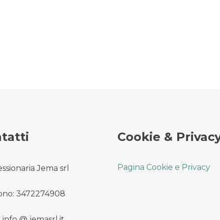
tatti
Cookie & Privac
Pagina Cookie e Privacy
ssionaria Jema srl
ono: 3472274908
 info @ jemasrl.it