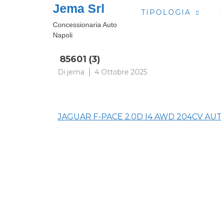
Passa
Jema Srl
TIPOLOGIA
al
Concessionaria Auto
contenuto
Napoli
85601 (3)
Di
jema
4 Ottobre 2025
Navigazione
JAGUAR F-PACE 2.0D I4 AWD 204CV AU
articoli