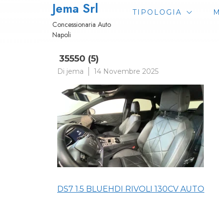
Jema Srl
Passa
TIPOLOGIA
M
al
Concessionaria Auto
contenuto
Napoli
35550 (5)
Di
jema
14 Novembre 2025
Navigazione
DS7 1.5 BLUEHDI RIVOLI 130CV AUTO
articoli