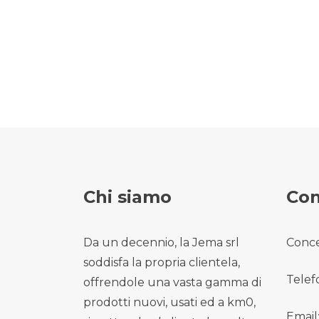
Chi siamo
Con
Da un decennio, la Jema srl
Conce
soddisfa la propria clientela,
Telef
offrendole una vasta gamma di
prodotti nuovi, usati ed a km0,
Email: