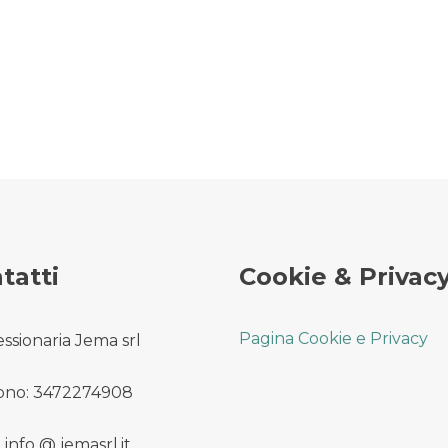
tatti
Cookie & Privac
Pagina Cookie e Privacy
ssionaria Jema srl
ono: 3472274908
 info @ jemasrl.it