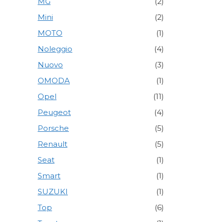
MG
(2)
Mini
(2)
MOTO
(1)
Noleggio
(4)
Nuovo
(3)
OMODA
(1)
Opel
(11)
Peugeot
(4)
Porsche
(5)
Renault
(5)
Seat
(1)
Smart
(1)
SUZUKI
(1)
Top
(6)