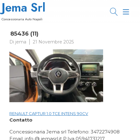
Jema Srl
Passa
al
Nav
contenuto
Concessionaria Auto Napoli
a
85436 (11)
tog
Di
jema
21 Novembre 2025
RENAULT CAPTUR 1.0 TCE INTENS 90CV
Navigazione
Contatto
articoli
Concessionaria Jema srl Telefono: 3472274908
Email: info @ jemasrl.it P.Iva 05941731217