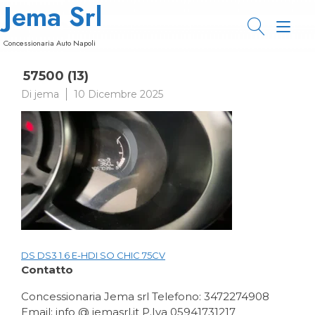
Jema Srl
Passa
al
Nav
contenuto
Concessionaria Auto Napoli
a
57500 (13)
tog
Di
jema
10 Dicembre 2025
DS DS3 1.6 E-HDI SO CHIC 75CV
Navigazione
Contatto
articoli
Concessionaria Jema srl Telefono: 3472274908
Email: info @ jemasrl.it P.Iva 05941731217