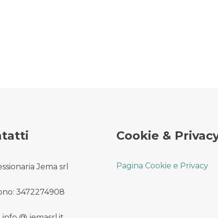
tatti
Cookie & Privac
Pagina Cookie e Privacy
ssionaria Jema srl
ono: 3472274908
 info @ jemasrl.it