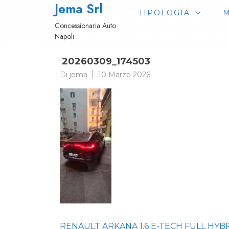
Jema Srl
Passa
TIPOLOGIA
M
al
Concessionaria Auto
contenuto
Napoli
20260309_174503
Di
jema
10 Marzo 2026
Navigazione
RENAULT ARKANA 1.6 E-TECH FULL HYBRI