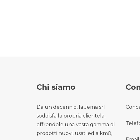
Chi siamo
Con
Da un decennio, la Jema srl
Conce
soddisfa la propria clientela,
Telef
offrendole una vasta gamma di
prodotti nuovi, usati ed a km0,
Email: