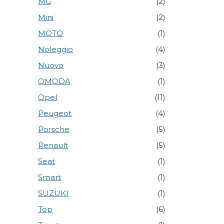
MG
(2)
Mini
(2)
MOTO
(1)
Noleggio
(4)
Nuovo
(3)
OMODA
(1)
Opel
(11)
Peugeot
(4)
Porsche
(5)
Renault
(5)
Seat
(1)
Smart
(1)
SUZUKI
(1)
Top
(6)