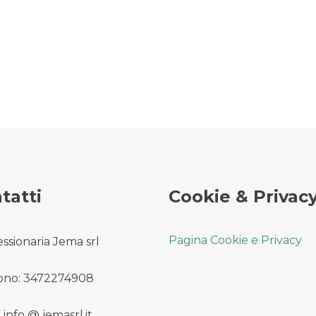
tatti
Cookie & Privac
Pagina Cookie e Privacy
ssionaria Jema srl
ono: 3472274908
 info @ jemasrl.it