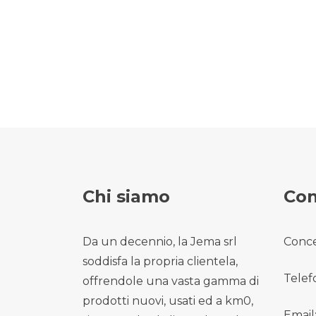
Chi siamo
Con
Da un decennio, la Jema srl
Conce
soddisfa la propria clientela,
Telef
offrendole una vasta gamma di
prodotti nuovi, usati ed a km0,
Email: