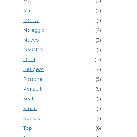
MG
(2)
Mini
(2)
MOTO
(1)
Noleggio
(4)
Nuovo
(3)
OMODA
(1)
Opel
(11)
Peugeot
(4)
Porsche
(5)
Renault
(5)
Seat
(1)
Smart
(1)
SUZUKI
(1)
Top
(6)