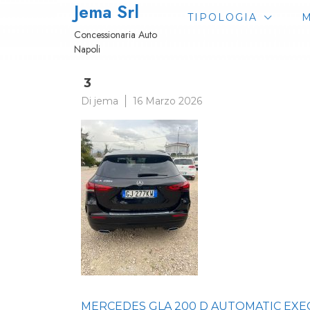
Jema Srl
Passa
TIPOLOGIA
M
al
Concessionaria Auto
contenuto
Napoli
3
Di
jema
16 Marzo 2026
Navigazione
MERCEDES GLA 200 D AUTOMATIC EXE