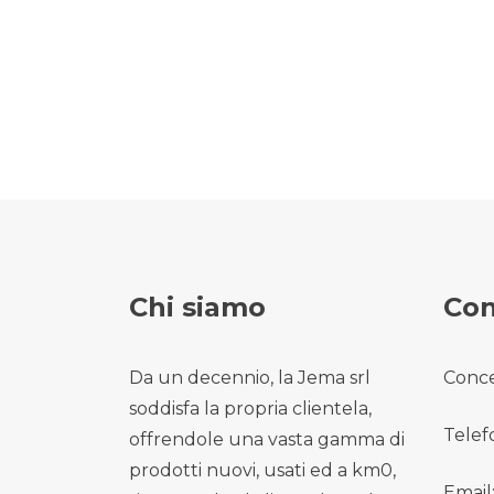
Chi siamo
Con
Da un decennio, la Jema srl
Conce
soddisfa la propria clientela,
Telef
offrendole una vasta gamma di
prodotti nuovi, usati ed a km0,
Email: