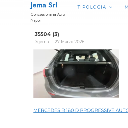
Jema Srl
Passa
TIPOLOGIA
M
al
Concessionaria Auto
contenuto
Napoli
35504 (3)
Di
jema
27 Marzo 2026
Navigazione
MERCEDES B 180 D PROGRESSIVE AUT
articoli