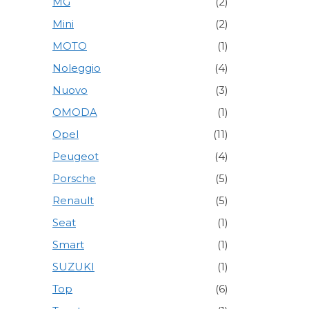
MG
(2)
Mini
(2)
MOTO
(1)
Noleggio
(4)
Nuovo
(3)
OMODA
(1)
Opel
(11)
Peugeot
(4)
Porsche
(5)
Renault
(5)
Seat
(1)
Smart
(1)
SUZUKI
(1)
Top
(6)