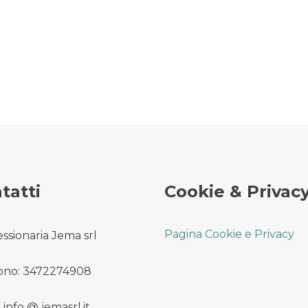
tatti
Cookie & Privac
Pagina Cookie e Privacy
ssionaria Jema srl
ono: 3472274908
 info @ jemasrl.it