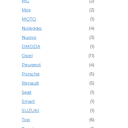
MG
(2)
Mini
(2)
MOTO
(1)
Noleggio
(4)
Nuovo
(3)
OMODA
(1)
Opel
(11)
Peugeot
(4)
Porsche
(5)
Renault
(5)
Seat
(1)
Smart
(1)
SUZUKI
(1)
Top
(6)