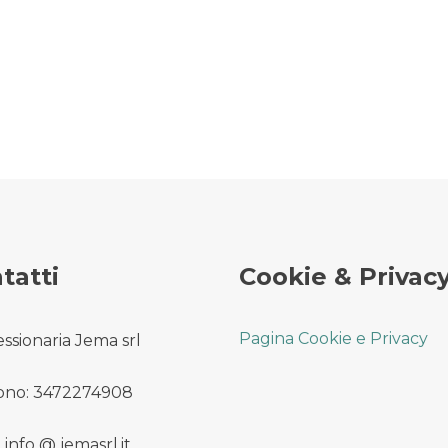
tatti
Cookie & Privac
Pagina Cookie e Privacy
ssionaria Jema srl
ono: 3472274908
 info @ jemasrl.it