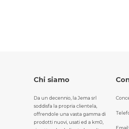
Chi siamo
Con
Da un decennio, la Jema srl
Conce
soddisfa la propria clientela,
Telef
offrendole una vasta gamma di
prodotti nuovi, usati ed a km0,
Email: