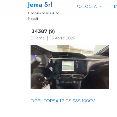
Jema Srl
Passa
TIPOLOGIA
M
al
Concessionaria Auto
contenuto
Napoli
34387 (9)
Di
jema
16 Aprile 2026
Navigazione
OPEL CORSA 1.2 GS S&S 100CV
articoli