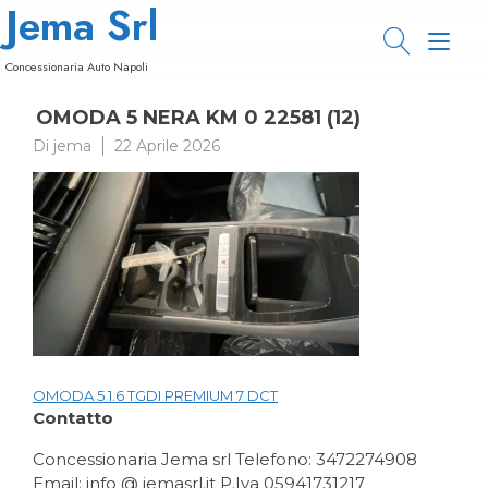
Jema Srl
Passa
al
Nav
contenuto
Concessionaria Auto Napoli
a
OMODA 5 NERA KM 0 22581 (12)
tog
Di
jema
22 Aprile 2026
OMODA 5 1.6 TGDI PREMIUM 7 DCT
Navigazione
Contatto
articoli
Concessionaria Jema srl Telefono: 3472274908
Email: info @ jemasrl.it P.Iva 05941731217