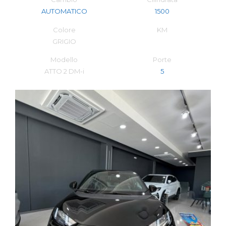
AUTOMATICO
1500
Colore
KM
GRIGIO
Modello
Porte
ATTO 2 DM-i
5