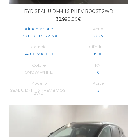
BYD SEAL U DM-I 1.5 PHEV BOOST 2WD
32.990,00
€
Alimentazione
Anno
IBRIDO – BENZINA
2025
Cambio
Cilindrata
AUTOMATICO
1500
Colore
KM
SNOW WHITE
0
Modello
Porte
SEAL U DM-I 1.5 PHEV BOOST
5
2WD