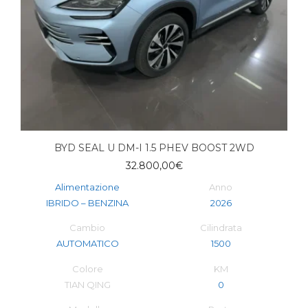
BYD SEAL U DM-I 1.5 PHEV BOOST 2WD
32.800,00
€
Alimentazione
Anno
IBRIDO – BENZINA
2026
Cambio
Cilindrata
AUTOMATICO
1500
Colore
KM
TIAN QING
0