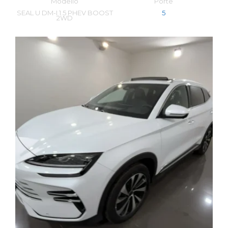
Modello
Porte
SEAL U DM-I 1.5 PHEV BOOST
5
2WD