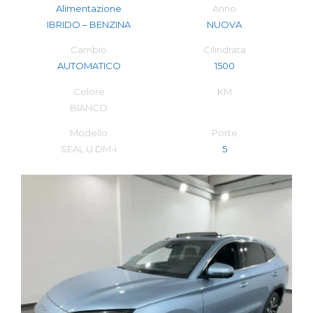
Alimentazione
Anno
IBRIDO – BENZINA
NUOVA
Cambio
Cilindrata
AUTOMATICO
1500
Colore
KM
BIANCO
Modello
Porte
SEAL U DM-i
5