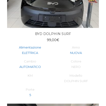
BYD DOLPHIN SURF
99,00
€
Alimentazione
Anno
ELETTRICA
NUOVA
Cambio
Colore
AUTOMATICO
NERO
KM
Modello
DOLPHIN SURF
Porte
5