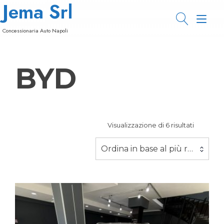
Jema Srl
Passa
al
Nav
contenuto
Concessionaria Auto Napoli
a
tog
BYD
Ordina
Visualizzazione di 6 risultati
in
base
Ordina in base al più recente
al
più
recente