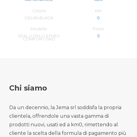
Colore
KM
DELAN BLACK
0
Modello
Porte
SEAL U DM-I 1.5 PHEV
5
COMFORT 2WD
Chi siamo
Da un decennio, la Jema srl soddisfa la propria
clientela, offrendole una vasta gamma di
prodotti nuovi, usati ed a km0, rimettendo al
cliente la scelta della formula di pagamento più