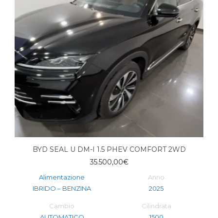
BYD SEAL U DM-I 1.5 PHEV COMFORT 2WD
35.500,00
€
Alimentazione
Anno
IBRIDO – BENZINA
2025
Cambio
Cilindrata
AUTOMATICO
1500