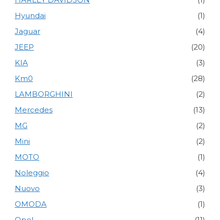
Hyundai
(1)
Jaguar
(4)
JEEP
(20)
KIA
(3)
Km0
(28)
LAMBORGHINI
(2)
Mercedes
(13)
MG
(2)
Mini
(2)
MOTO
(1)
Noleggio
(4)
Nuovo
(3)
OMODA
(1)
Opel
(11)