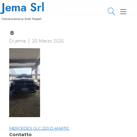
Jema Srl
Passa
al
Nav
contenuto
Concessionaria Auto Napoli
a
8
tog
Di
jema
20 Marzo 2025
MERCEDES GLC 220 D 4MATIC
Navigazione
Contatto