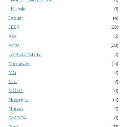
Hyundai
(1)
Jaguar
(4)
JEEP
(20)
KIA
(3)
Km0
(28)
LAMBORGHINI
(2)
Mercedes
(13)
MG
(2)
Mini
(2)
MOTO
(1)
Noleggio
(4)
Nuovo
(3)
OMODA
(1)
Opel
(11)