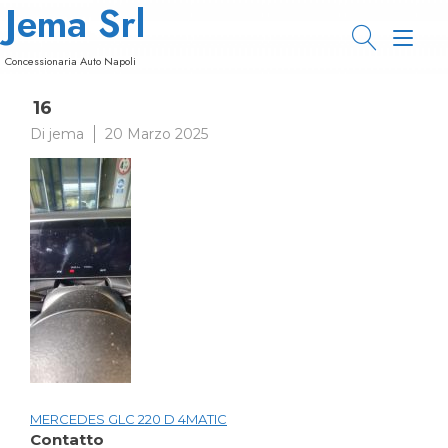
Jema Srl
Passa
al
Nav
contenuto
Concessionaria Auto Napoli
a
16
tog
Di
jema
20 Marzo 2025
MERCEDES GLC 220 D 4MATIC
Navigazione
Contatto