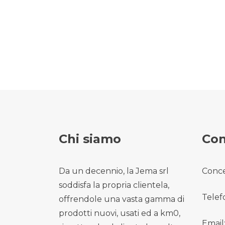
Chi siamo
Con
Da un decennio, la Jema srl
Conce
soddisfa la propria clientela,
Telef
offrendole una vasta gamma di
prodotti nuovi, usati ed a km0,
Email: