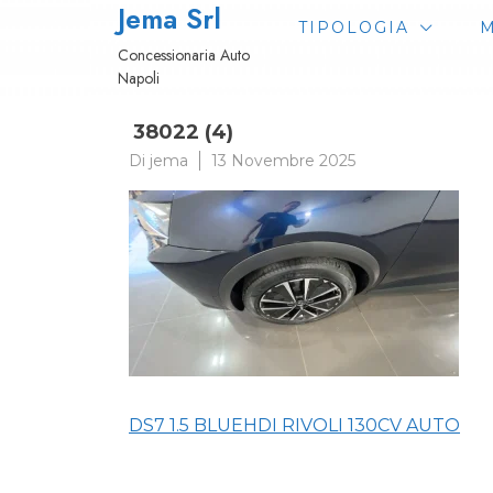
Jema Srl
Passa
TIPOLOGIA
M
al
Concessionaria Auto
contenuto
Napoli
38022 (4)
Di
jema
13 Novembre 2025
Navigazione
DS7 1.5 BLUEHDI RIVOLI 130CV AUTO
articoli