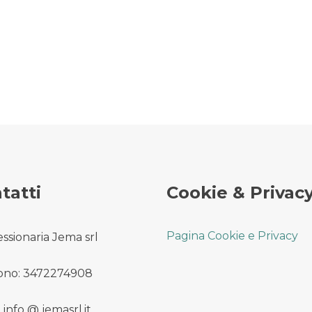
tatti
Cookie & Privac
Pagina Cookie e Privacy
ssionaria Jema srl
ono: 3472274908
 info @ jemasrl.it