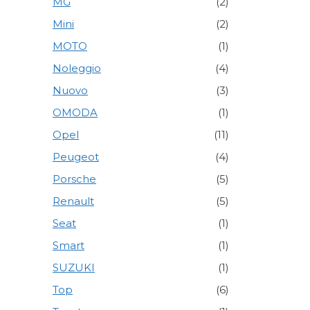
MG
(2)
Mini
(2)
MOTO
(1)
Noleggio
(4)
Nuovo
(3)
OMODA
(1)
Opel
(11)
Peugeot
(4)
Porsche
(5)
Renault
(5)
Seat
(1)
Smart
(1)
SUZUKI
(1)
Top
(6)