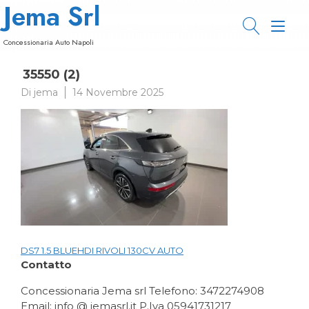
Jema Srl
Passa
al
Nav
contenuto
Concessionaria Auto Napoli
a
35550 (2)
tog
Di
jema
14 Novembre 2025
DS7 1.5 BLUEHDI RIVOLI 130CV AUTO
Navigazione
Contatto
articoli
Concessionaria Jema srl Telefono: 3472274908
Email: info @ jemasrl.it P.Iva 05941731217