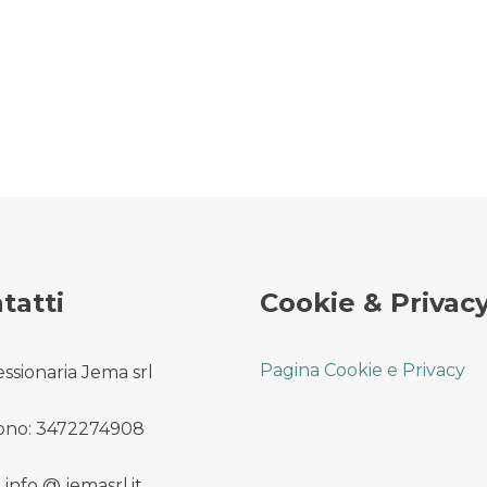
tatti
Cookie & Privac
Pagina Cookie e Privacy
ssionaria Jema srl
ono: 3472274908
 info @ jemasrl.it