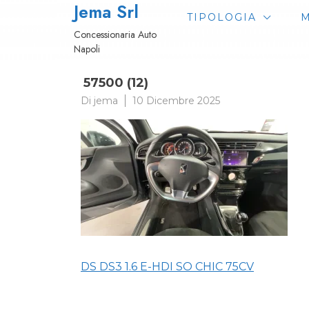
Jema Srl
Passa
TIPOLOGIA
M
al
Concessionaria Auto
contenuto
Napoli
57500 (12)
Di
jema
10 Dicembre 2025
Navigazione
DS DS3 1.6 E-HDI SO CHIC 75CV
articoli