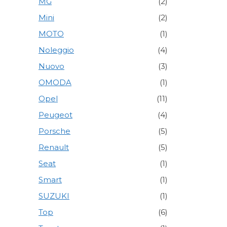
MG
(2)
Mini
(2)
MOTO
(1)
Noleggio
(4)
Nuovo
(3)
OMODA
(1)
Opel
(11)
Peugeot
(4)
Porsche
(5)
Renault
(5)
Seat
(1)
Smart
(1)
SUZUKI
(1)
Top
(6)