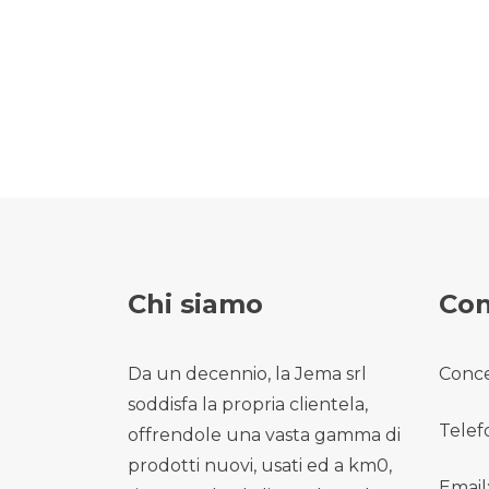
Chi siamo
Con
Da un decennio, la Jema srl
Conce
soddisfa la propria clientela,
Telef
offrendole una vasta gamma di
prodotti nuovi, usati ed a km0,
Email: