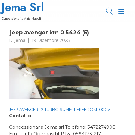
Jema Srl
Passa
al
Nav
contenuto
Concessionaria Auto Napoli
a
jeep avenger km 0 5424 (5)
tog
Di
jema
19 Dicembre 2025
JEEP AVENGER 1.2 TURBO SUMMIT FREEDOM 100CV
Navigazione
Contatto
articoli
Concessionaria Jema srl Telefono: 3472274908
Email: info @ jemasrl.it P.Iva 05941731217