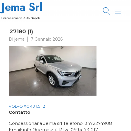
Jema Srl
Passa
al
Nav
contenuto
Concessionaria Auto Napoli
a
27180 (1)
tog
Di
jema
7 Gennaio 2026
VOLVO XC 40 1.5 T2
Navigazione
Contatto
articoli
Concessionaria Jema srl Telefono: 3472274908
Email: info @ jemasrl.it P.Iva 05941731217