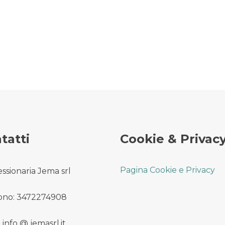
tatti
Cookie & Privac
Pagina Cookie e Privacy
ssionaria Jema srl
ono: 3472274908
 info @ jemasrl.it