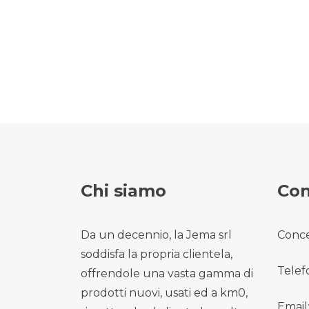
Chi siamo
Con
Da un decennio, la Jema srl
Conce
soddisfa la propria clientela,
Telef
offrendole una vasta gamma di
prodotti nuovi, usati ed a km0,
Email: