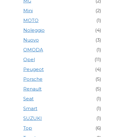
MG
(2)
Mini
(2)
MOTO
(1)
Noleggio
(4)
Nuovo
(3)
OMODA
(1)
Opel
(11)
Peugeot
(4)
Porsche
(5)
Renault
(5)
Seat
(1)
Smart
(1)
SUZUKI
(1)
Top
(6)