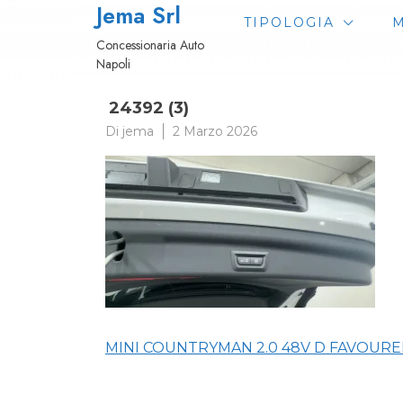
Jema Srl
Passa
TIPOLOGIA
M
al
Concessionaria Auto
contenuto
Napoli
24392 (3)
Di
jema
2 Marzo 2026
Navigazione
MINI COUNTRYMAN 2.0 48V D FAVOUR
articoli