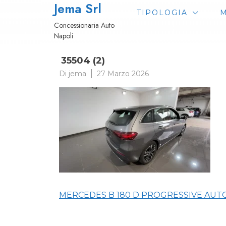
Jema Srl
Passa
TIPOLOGIA
M
al
Concessionaria Auto
contenuto
Napoli
35504 (2)
Di
jema
27 Marzo 2026
Navigazione
MERCEDES B 180 D PROGRESSIVE AUT
articoli