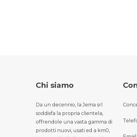
Chi siamo
Con
Da un decennio, la Jema srl
Conce
soddisfa la propria clientela,
Telef
offrendole una vasta gamma di
prodotti nuovi, usati ed a km0,
Email: