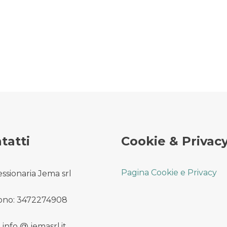
tatti
Cookie & Privac
Pagina Cookie e Privacy
ssionaria Jema srl
ono: 3472274908
 info @ jemasrl.it