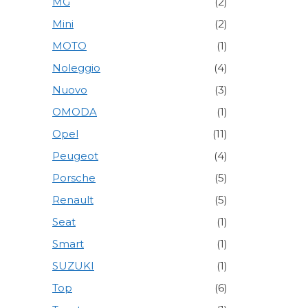
MG
(2)
Mini
(2)
MOTO
(1)
Noleggio
(4)
Nuovo
(3)
OMODA
(1)
Opel
(11)
Peugeot
(4)
Porsche
(5)
Renault
(5)
Seat
(1)
Smart
(1)
SUZUKI
(1)
Top
(6)