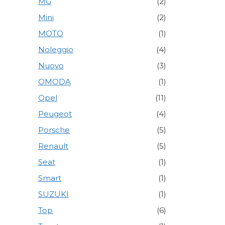
MG
(2)
Mini
(2)
MOTO
(1)
Noleggio
(4)
Nuovo
(3)
OMODA
(1)
Opel
(11)
Peugeot
(4)
Porsche
(5)
Renault
(5)
Seat
(1)
Smart
(1)
SUZUKI
(1)
Top
(6)