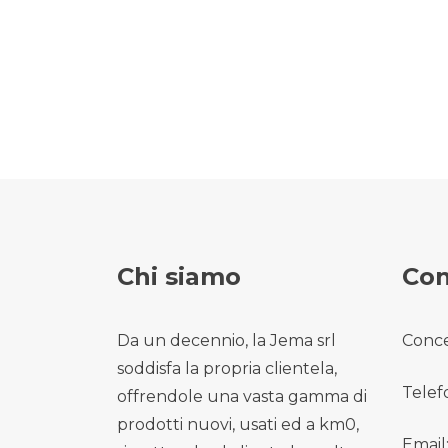
Chi siamo
Con
Da un decennio, la Jema srl
Conce
soddisfa la propria clientela,
Telef
offrendole una vasta gamma di
prodotti nuovi, usati ed a km0,
Email: