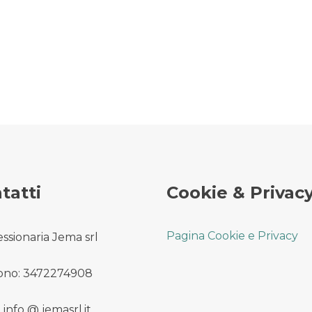
tatti
Cookie & Privac
Pagina Cookie e Privacy
ssionaria Jema srl
ono: 3472274908
 info @ jemasrl.it