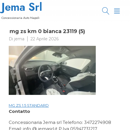
Jema Srl
Passa
al
Nav
contenuto
Concessionaria Auto Napoli
a
mg zs km 0 bianca 23119 (5)
tog
Di
jema
22 Aprile 2026
MG ZS 1.5 STANDARD
Navigazione
Contatto
articoli
Concessionaria Jema srl Telefono: 3472274908
Email: info @ jemasrl.it P.Iva 05941731217