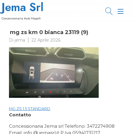
Jema Srl
Passa
al
Nav
contenuto
Concessionaria Auto Napoli
a
mg zs km 0 bianca 23119 (9)
tog
Di
jema
22 Aprile 2026
MG ZS 1.5 STANDARD
Navigazione
Contatto
articoli
Concessionaria Jema srl Telefono: 3472274908
Email: info @ jemasrl.it P.Iva 05941731217