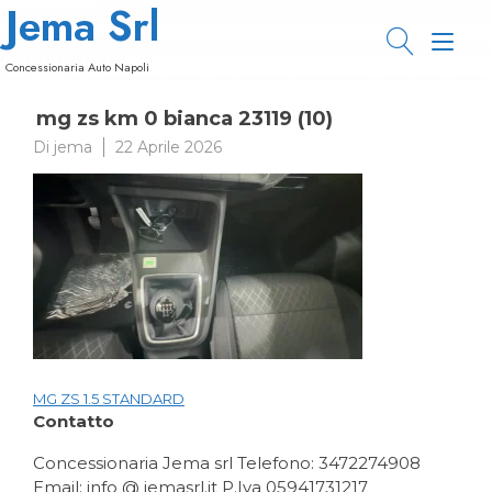
Jema Srl
Passa
al
Nav
contenuto
Concessionaria Auto Napoli
a
mg zs km 0 bianca 23119 (10)
tog
Di
jema
22 Aprile 2026
MG ZS 1.5 STANDARD
Navigazione
Contatto
articoli
Concessionaria Jema srl Telefono: 3472274908
Email: info @ jemasrl.it P.Iva 05941731217