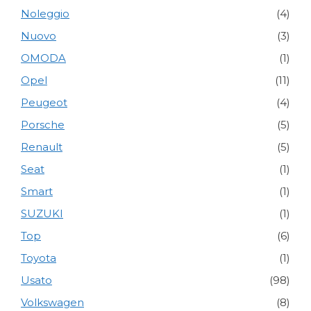
Noleggio
(4)
Nuovo
(3)
OMODA
(1)
Opel
(11)
Peugeot
(4)
Porsche
(5)
Renault
(5)
Seat
(1)
Smart
(1)
SUZUKI
(1)
Top
(6)
Toyota
(1)
Usato
(98)
Volkswagen
(8)