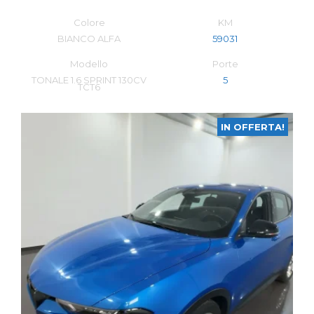
Colore
KM
BIANCO ALFA
59031
Modello
Porte
TONALE 1.6 SPRINT 130CV
5
TCT6
IN OFFERTA!