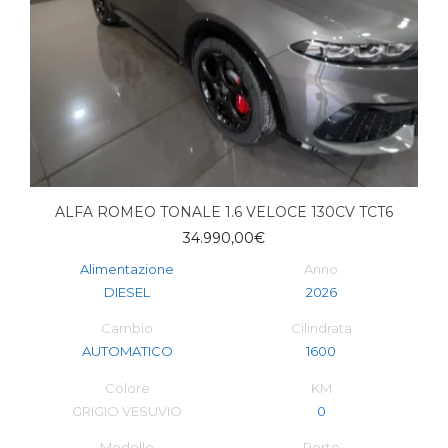
ALFA ROMEO TONALE 1.6 VELOCE 130CV TCT6
34.990,00
€
Alimentazione
Anno
DIESEL
2026
Cambio
Cilindrata
AUTOMATICO
1600
Colore
KM
GRIGIO VESUVIO
0
Modello
Porte