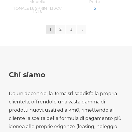
Modello
Porte
TONALE 1.6 SPRINT 130CV
5
TCT6
1
2
3
→
Chi siamo
Da un decennio, la Jema srl soddisfa la propria
clientela, offrendole una vasta gamma di
prodotti nuovi, usati ed a km0, rimettendo al
cliente la scelta della formula di pagamento più
idonea alle proprie esigenze (leasing, noleggio