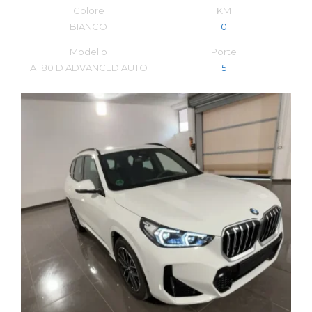
Colore
KM
BIANCO
0
Modello
Porte
A 180 D ADVANCED AUTO
5