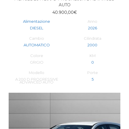
AUTO
40.900,00
€
Alimentazione
Anno
DIESEL
2026
Cambio
Cilindrata
AUTOMATICO
2000
Colore
KM
GRIGIO
0
Modello
Porte
A 200 D PROGRESSIVE
5
ADVANCED AUTO