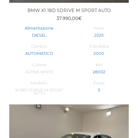
BMW X1 18D SDRIVE M SPORT AUTO
37.990,00
€
Alimentazione
Anno
DIESEL
2025
Cambio
Cilindrata
AUTOMATICO
2000
Colore
KM
ALPINE WHITE
28002
Modello
Porte
X1 18D SDRIVE M SPORT
5
AUTO