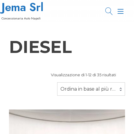
Jema Srl
Passa
al
Nav
contenuto
Concessionaria Auto Napoli
a
tog
DIESEL
Ordina
Visualizzazione di 1-12 di 35 risultati
in
base
Ordina in base al più recente
al
più
recente