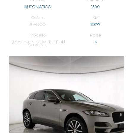
AUTOMATICO
1500
Colore
KM
BIANCO
12977
Modello
Porte
Q2 35 1.5 TFSI S LINE EDITION
5
S-TRONIC