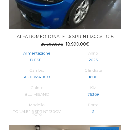
ALFA ROMEO TONALE 1.6 SPRINT 130CV TCT6
Il
Il
18.990,00
€
20.600,00
€
prezzo
prezzo
Alimentazione
Anno
originale
attuale
DIESEL
2023
era:
è:
20.600,00€.
18.990,00€.
Cambio
Cilindrata
AUTOMATICO
1600
Colore
KM
BLU MISANO
76369
Modello
Porte
TONALE 1.6 SPRINT 130CV
5
TCT6