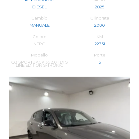
DIESEL
2025
Cambio
Cilindrata
MANUALE
2000
Colore
KM
NERO
22351
Modello
Porte
Q3 SPORTBACK 35 2.0 TDI S
5
LINE EDITION S-TRONIC