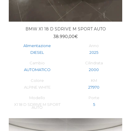
BMW X1 18 D SDRIVE M SPORT AUTO
38.990,00
€
Alimentazione
Anno
DIESEL
2025
Cambio
Cilindrata
AUTOMATICO
2000
Colore
KM
ALPINE WHITE
27970
Modello
Porte
X1 18 D SDRIVE M SPORT
5
AUTO