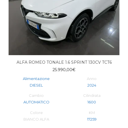
ALFA ROMEO TONALE 1.6 SPRINT 130CV TCT6
25.990,00
€
Alimentazione
Anno
DIESEL
2024
Cambio
Cilindrata
AUTOMATICO
1600
Colore
KM
BIANCO ALFA
17259