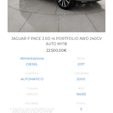
JAGUAR F-PACE 2.0D I4 PORTFOLIO AWD 240CV
AUTO MY18
22.500,00
€
Alimentazione
Anno
DIESEL
2017
Cambio
Cilindrata
AUTOMATICO
2000
Colore
KM
GRIGIO
154515
Modello
Porte
F-PACE 2.0D I4 PORTFOLIO
5
AWD 240CV AUTO MY18