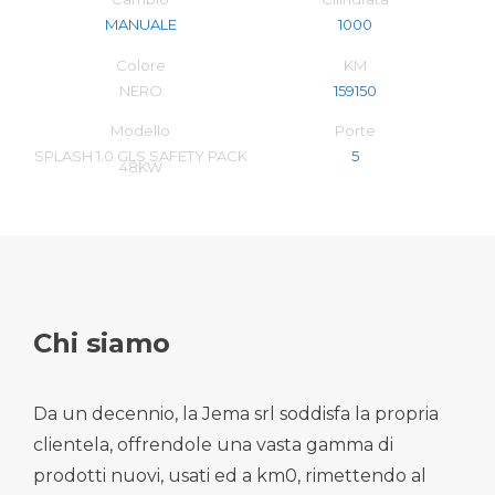
MANUALE
1000
Colore
KM
NERO
159150
Modello
Porte
SPLASH 1.0 GLS SAFETY PACK
5
48KW
Chi siamo
Da un decennio, la Jema srl soddisfa la propria
clientela, offrendole una vasta gamma di
prodotti nuovi, usati ed a km0, rimettendo al