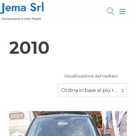
Jema Srl
Passa
al
Nav
contenuto
Concessionaria Auto Napoli
a
tog
2010
Visualizzazione del risultato
Ordina in base al più recente